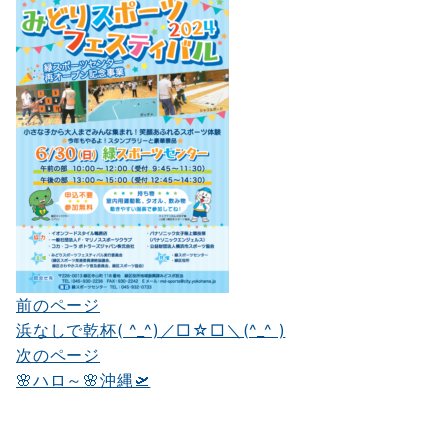
前のページ
投
浜なしで乾杯( ^_^)／□☆□＼(^_^ )
稿
次のページ
ナ
🌸ハロ～🌸沖縄🛫
ビ
ゲ