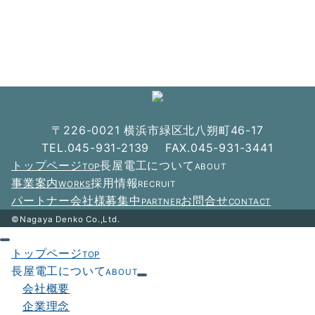
ー
シ
ョ
ン
〒226-0021 横浜市緑区北八朔町46-17
TEL.045-931-2139 FAX.045-931-3441
トップページ
長屋電工について
TOP
ABOUT
事業案内
採用情報
WORKS
RECRUIT
パートナー会社様募集中
お問合せ
PARTNER
CONTACT
©Nagaya Denko Co.,Ltd.
トップページ
TOP
長屋電工について
ABOUT
会社概要
企業理念