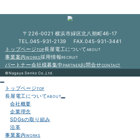
ビ
ゲ
ー
〒226-0021 横浜市緑区北八朔町46-17
シ
TEL.045-931-2139 FAX.045-931-3441
ョ
トップページ
長屋電工について
TOP
ABOUT
ン
事業案内
採用情報
WORKS
RECRUIT
パートナー会社様募集中
お問合せ
PARTNER
CONTACT
©Nagaya Denko Co.,Ltd.
トップページ
TOP
長屋電工について
ABOUT
会社概要
企業理念
SDGsの取り組み
沿革
事業案内
WORKS