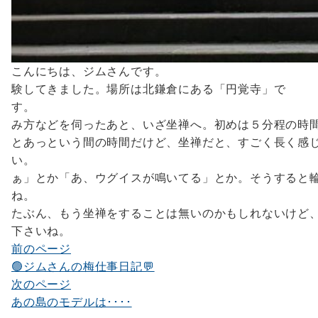
こんにちは、ジムさん
験してきました。場所は北鎌倉にある「円覚寺」で
す。 始める前に坐禅
み方などを伺ったあと、いざ坐禅へ。初めは５分程の時
とあっという間の時間だけど、坐禅だと、すごく長く感
い。 だって、いろいろ考えち
ぁ」とか「あ、ウグイスが鳴いてる」とか。そうすると
たぶん、もう坐禅をすることは無いのかもしれないけど
下さいね。
前のページ
投
🟢ジムさんの梅仕事日記💬
稿
次のページ
ナ
あの島のモデルは････