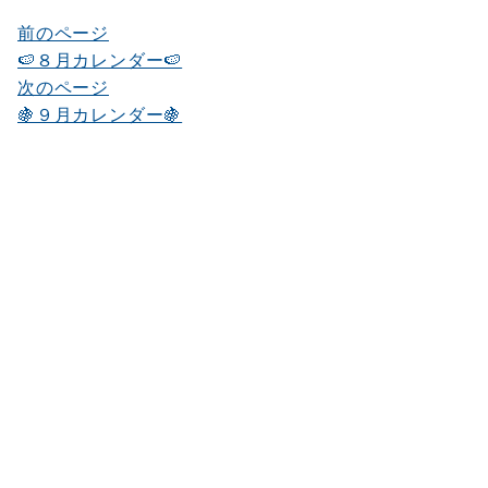
前のページ
投
🍉８月カレンダー🍉
稿
次のページ
ナ
🍇９月カレンダー🍇
ビ
ゲ
ー
シ
ョ
ン