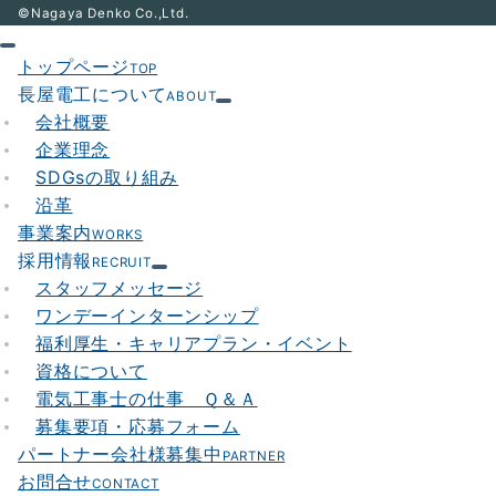
©Nagaya Denko Co.,Ltd.
トップページ
TOP
長屋電工について
ABOUT
会社概要
企業理念
SDGsの取り組み
沿革
事業案内
WORKS
採用情報
RECRUIT
スタッフメッセージ
ワンデーインターンシップ
福利厚生・キャリアプラン・イベント
資格について
電気工事士の仕事 Ｑ＆Ａ
募集要項・応募フォーム
パートナー会社様募集中
PARTNER
お問合せ
CONTACT