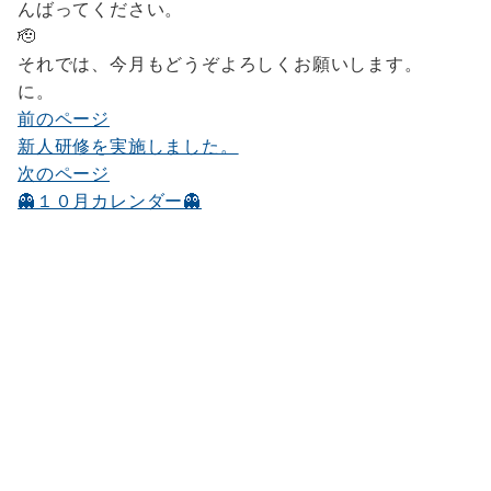
んばってください。
それでは、今月もどうぞよろしく
前のページ
投
新人研修を実施しました。
稿
次のページ
ナ
👻１０月カレンダー👻
ビ
ゲ
ー
シ
ョ
ン