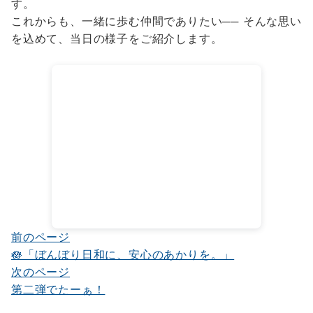
す。
これからも、一緒に歩む仲間でありたい── そんな思い
を込めて、当日の様子をご紹介します。
前のページ
投
🪷「ぼんぼり日和に、安心のあかりを。」
稿
次のページ
ナ
第二弾でたーぁ！
ビ