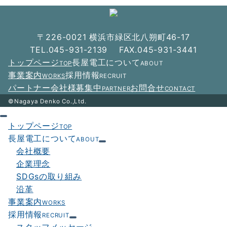
ゲ
ー
〒226-0021 横浜市緑区北八朔町46-17
シ
TEL.045-931-2139 FAX.045-931-3441
トップページ
長屋電工について
TOP
ABOUT
ョ
事業案内
採用情報
WORKS
RECRUIT
ン
パートナー会社様募集中
お問合せ
PARTNER
CONTACT
©Nagaya Denko Co.,Ltd.
トップページ
TOP
長屋電工について
ABOUT
会社概要
企業理念
SDGsの取り組み
沿革
事業案内
WORKS
採用情報
RECRUIT