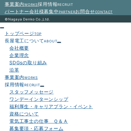
事業案内
採用情報
WORKS
RECRUIT
ン
パートナー会社様募集中
お問合せ
PARTNER
CONTACT
©Nagaya Denko Co.,Ltd.
トップページ
TOP
長屋電工について
ABOUT
会社概要
企業理念
SDGsの取り組み
沿革
事業案内
WORKS
採用情報
RECRUIT
スタッフメッセージ
ワンデーインターンシップ
福利厚生・キャリアプラン・イベント
資格について
電気工事士の仕事 Ｑ＆Ａ
募集要項・応募フォーム