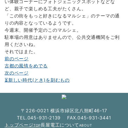
い体験コーナーにフォトジェニックスポットなどな
ど、親子で楽しめる工夫がたくさん。
「この街をもっと好きになるマルシェ」のテーマの通
りの内容となっているようです。
今週末、開催予定のこのマルシェ。
駐車場の用意はありませんので、公共交通機関をご利
用くださいね。
それではまた。
前のページ
投
古都の風情をめでる
稿
次のページ
ナ
⏳新しい時代(とき)を刻むもの
ビ
ゲ
ー
〒226-0021 横浜市緑区北八朔町46-17
シ
TEL.045-931-2139 FAX.045-931-3441
トップページ
長屋電工について
TOP
ABOUT
ョ