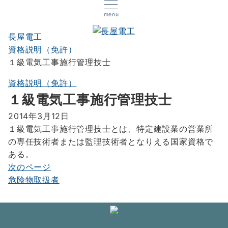
menu
長屋電工
資格説明（免許）
１級電気工事施行管理技士
資格説明（免許）
１級電気工事施行管理技士
2014年3月12日
１級電気工事施行管理技士とは、特定建設業の営業所
の専任技術者または監理技術者となりえる国家資格で
ある。
次のページ
投
危険物取扱者
稿
ナ
ビ