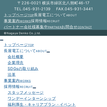
〒226-0021 横浜市緑区北八朔町46-17
ゲ
TEL.045-931-2139 FAX.045-931-3441
ー
トップページ
長屋電工について
TOP
ABOUT
シ
事業案内
採用情報
WORKS
RECRUIT
パートナー会社様募集中
お問合せ
PARTNER
CONTACT
ョ
©Nagaya Denko Co.,Ltd.
ン
トップページ
TOP
長屋電工について
ABOUT
会社概要
企業理念
SDGsの取り組み
沿革
事業案内
WORKS
採用情報
RECRUIT
スタッフメッセージ
ワンデーインターンシップ
福利厚生・キャリアプラン・イベント