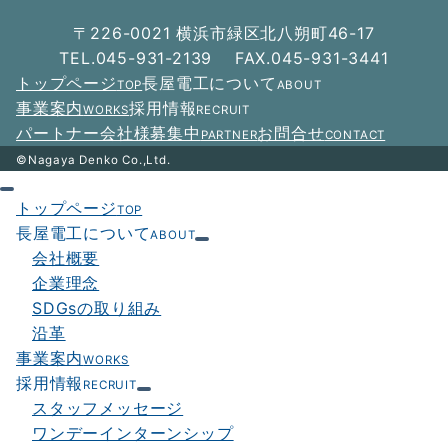
〒226-0021 横浜市緑区北八朔町46-17
TEL.045-931-2139 FAX.045-931-3441
トップページ
長屋電工について
TOP
ABOUT
事業案内
採用情報
WORKS
RECRUIT
パートナー会社様募集中
お問合せ
PARTNER
CONTACT
©Nagaya Denko Co.,Ltd.
トップページ
TOP
長屋電工について
ABOUT
会社概要
企業理念
SDGsの取り組み
沿革
事業案内
WORKS
採用情報
RECRUIT
スタッフメッセージ
ワンデーインターンシップ