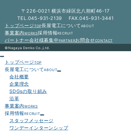
ー
〒226-0021 横浜市緑区北八朔町46-17
シ
TEL.045-931-2139 FAX.045-931-3441
トップページ
長屋電工について
TOP
ABOUT
ョ
事業案内
採用情報
WORKS
RECRUIT
ン
パートナー会社様募集中
お問合せ
PARTNER
CONTACT
©Nagaya Denko Co.,Ltd.
トップページ
TOP
長屋電工について
ABOUT
会社概要
企業理念
SDGsの取り組み
沿革
事業案内
WORKS
採用情報
RECRUIT
スタッフメッセージ
ワンデーインターンシップ