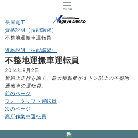
menu
長屋電工
資格説明（技能講習）
不整地運搬車運転員
資格説明（技能講習）
不整地運搬車運転員
2014年8月2日
道路上走行を除く、最大積載量が１トン以上の不整地
運搬車の運転員。
前のページ
投
フォークリフト運転員
稿
次のページ
ナ
高所作業車運転員
ビ
ゲ