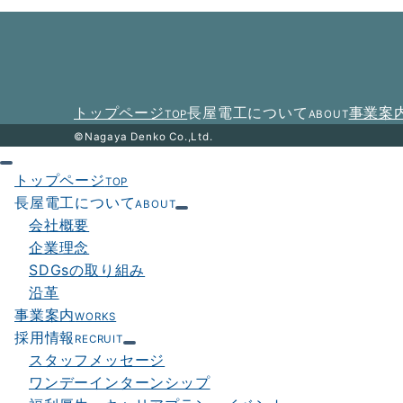
ゲ
ー
シ
ョ
トップページ
長屋電工について
事業案
TOP
ABOUT
ン
©Nagaya Denko Co.,Ltd.
トップページ
TOP
長屋電工について
ABOUT
会社概要
企業理念
SDGsの取り組み
沿革
事業案内
WORKS
採用情報
RECRUIT
スタッフメッセージ
ワンデーインターンシップ