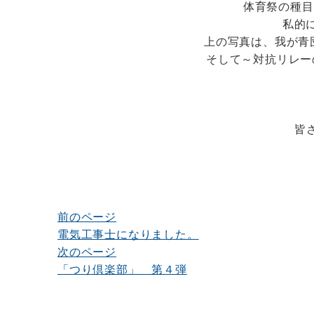
体育祭の種目
私的
上の写真は、我が青
そして～対抗リレー
皆
前のページ
投
電気工事士になりました。
稿
次のページ
ナ
「つり倶楽部」 第４弾
ビ