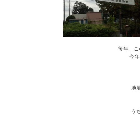
毎年、こ
今年
地
う