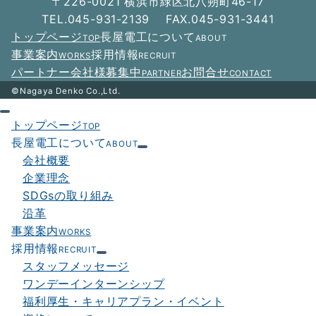
〒226-0021 横浜市緑区北八朔町46-17
ゲ
TEL.045-931-2139 FAX.045-931-3441
ー
トップページ
長屋電工について
TOP
ABOUT
シ
事業案内
採用情報
WORKS
RECRUIT
パートナー会社様募集中
お問合せ
PARTNER
CONTACT
ョ
©Nagaya Denko Co.,Ltd.
ン
トップページ
TOP
長屋電工について
ABOUT
会社概要
企業理念
SDGsの取り組み
沿革
事業案内
WORKS
採用情報
RECRUIT
スタッフメッセージ
ワンデーインターンシップ
福利厚生・キャリアプラン・イベント