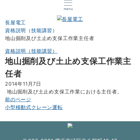
menu
長屋電工
資格説明（技能講習）
地山掘削及び土止め支保工作業主任者
資格説明（技能講習）
地山掘削及び土止め支保工作業主
任者
2014年11月7日
地山掘削及び土止め支保工作業における主任者。
前のページ
投
小型移動式クレーン運転
稿
ナ
ビ