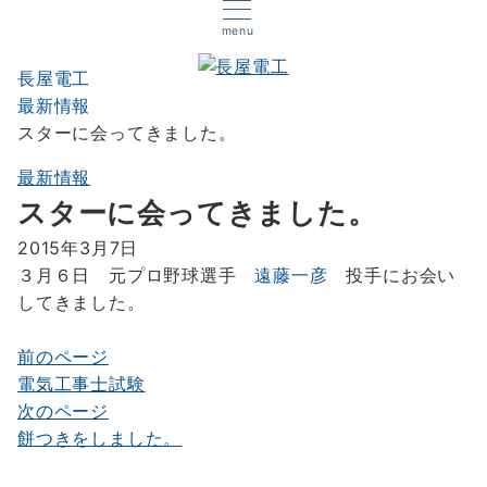
menu
長屋電工
最新情報
スターに会ってきました。
最新情報
スターに会ってきました。
2015年3月7日
３月６日 元プロ野球選手
遠藤一彦
投手にお会い
してきました。
前のページ
投
電気工事士試験
稿
次のページ
ナ
餅つきをしました。
ビ