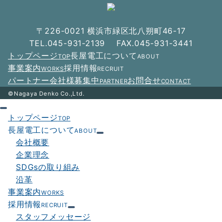
ゲ
ー
〒226-0021 横浜市緑区北八朔町46-17
シ
TEL.045-931-2139 FAX.045-931-3441
トップページ
長屋電工について
TOP
ABOUT
ョ
事業案内
採用情報
WORKS
RECRUIT
ン
パートナー会社様募集中
お問合せ
PARTNER
CONTACT
©Nagaya Denko Co.,Ltd.
トップページ
TOP
長屋電工について
ABOUT
会社概要
企業理念
SDGsの取り組み
沿革
事業案内
WORKS
採用情報
RECRUIT
スタッフメッセージ