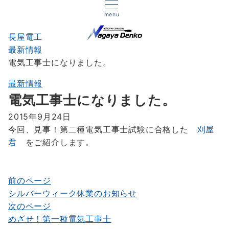
menu
長屋電工
最新情報
電気工事士になりました。
最新情報
電気工事士になりました。
2015年9月24日
今回、見事！第二種電気工事士試験に合格した
刈屋
君
をご紹介します。
前のページ
投
シルバーウィーク休業のお知らせ
稿
次のページ
ナ
めざせ！第一種電気工事士