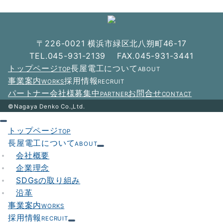
ビ
ゲ
ー
〒226-0021 横浜市緑区北八朔町46-17
シ
TEL.045-931-2139 FAX.045-931-3441
トップページ
長屋電工について
TOP
ABOUT
ョ
事業案内
採用情報
WORKS
RECRUIT
ン
パートナー会社様募集中
お問合せ
PARTNER
CONTACT
©Nagaya Denko Co.,Ltd.
トップページ
TOP
長屋電工について
ABOUT
会社概要
企業理念
SDGsの取り組み
沿革
事業案内
WORKS
採用情報
RECRUIT