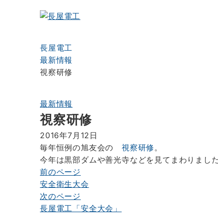
長屋電工
最新情報
視察研修
最新情報
視察研修
2016年7月12日
毎年恒例の旭友会の
視察研修
。
今年は黒部ダムや善光寺などを見てまわりまし
前のページ
投
安全衛生大会
稿
次のページ
ナ
長屋電工「安全大会」