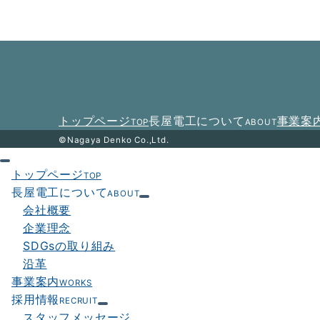
ビ
ゲ
ー
シ
ョ
トップページ
長屋電工について
事業案
TOP
ABOUT
ン
©Nagaya Denko Co.,Ltd.
トップページ
TOP
長屋電工について
ABOUT
会社概要
企業理念
SDGsの取り組み
沿革
事業案内
WORKS
採用情報
RECRUIT
スタッフメッセージ