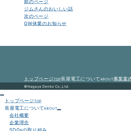
前のページ
投
ジムさんのおいしい話
稿
次のページ
ナ
GW休業のお知らせ
ビ
ゲ
ー
シ
ョ
トップページ
長屋電工について
事業案
TOP
ABOUT
ン
©Nagaya Denko Co.,Ltd.
トップページ
TOP
長屋電工について
ABOUT
会社概要
企業理念
SDGsの取り組み