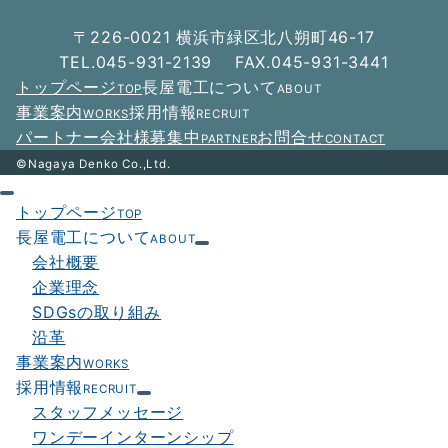
ー
〒226-0021 横浜市緑区北八朔町46-17
シ
TEL.045-931-2139 FAX.045-931-3441
トップページ
長屋電工について
TOP
ABOUT
ョ
事業案内
採用情報
WORKS
RECRUIT
ン
パートナー会社様募集中
お問合せ
PARTNER
CONTACT
©Nagaya Denko Co.,Ltd.
トップページ
TOP
長屋電工について
ABOUT
会社概要
企業理念
SDGsの取り組み
沿革
事業案内
WORKS
採用情報
RECRUIT
スタッフメッセージ
ワンデーインターンシップ