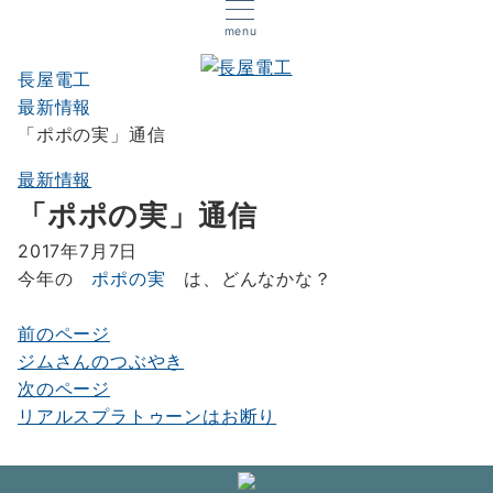
menu
長屋電工
最新情報
「ポポの実」通信
最新情報
「ポポの実」通信
2017年7月7日
今年の
ポポの実
は、どんなかな？
前のページ
投
ジムさんのつぶやき
稿
次のページ
ナ
リアルスプラトゥーンはお断り
ビ
ゲ