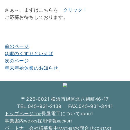
さぁ～、まずはこちらを
クリック！
ご応募お待ちしております。
前のページ
投
Q.喉のくすりといえば
稿
次のページ
ナ
年末年始休業のお知らせ
ビ
ゲ
ー
〒226-0021 横浜市緑区北八朔町46-17
シ
TEL.045-931-2139 FAX.045-931-3441
トップページ
長屋電工について
TOP
ABOUT
ョ
事業案内
採用情報
WORKS
RECRUIT
ン
パートナー会社様募集中
お問合せ
PARTNER
CONTACT