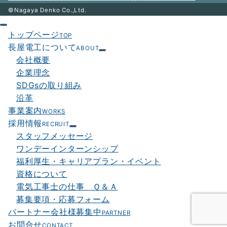
©Nagaya Denko Co.,Ltd.
トップページ
TOP
長屋電工について
ABOUT
会社概要
企業理念
SDGsの取り組み
沿革
事業案内
WORKS
採用情報
RECRUIT
スタッフメッセージ
ワンデーインターンシップ
福利厚生・キャリアプラン・イベント
資格について
電気工事士の仕事 Ｑ＆Ａ
募集要項・応募フォーム
パートナー会社様募集中
PARTNER
お問合せ
CONTACT