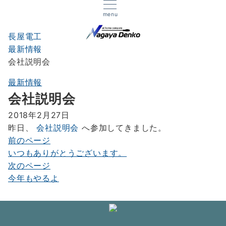
menu
長屋電工
最新情報
会社説明会
最新情報
会社説明会
2018年2月27日
昨日、
会社説明会
へ参加してきました。
前のページ
投
いつもありがとうございます。
稿
次のページ
ナ
今年もやるよ
ビ
ゲ