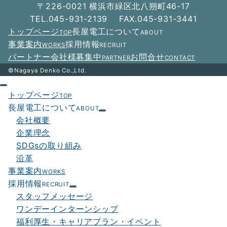
ー
〒226-0021 横浜市緑区北八朔町46-17
シ
TEL.045-931-2139 FAX.045-931-3441
トップページ
長屋電工について
TOP
ABOUT
ョ
事業案内
採用情報
WORKS
RECRUIT
ン
パートナー会社様募集中
お問合せ
PARTNER
CONTACT
©Nagaya Denko Co.,Ltd.
トップページ
TOP
長屋電工について
ABOUT
会社概要
企業理念
SDGsの取り組み
沿革
事業案内
WORKS
採用情報
RECRUIT
スタッフメッセージ
ワンデーインターンシップ
福利厚生・キャリアプラン・イベント