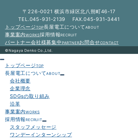
ー
〒226-0021 横浜市緑区北八朔町46-17
シ
TEL.045-931-2139 FAX.045-931-3441
トップページ
長屋電工について
TOP
ABOUT
ョ
事業案内
採用情報
WORKS
RECRUIT
ン
パートナー会社様募集中
お問合せ
PARTNER
CONTACT
©Nagaya Denko Co.,Ltd.
トップページ
TOP
長屋電工について
ABOUT
会社概要
企業理念
SDGsの取り組み
沿革
事業案内
WORKS
採用情報
RECRUIT
スタッフメッセージ
ワンデーインターンシップ