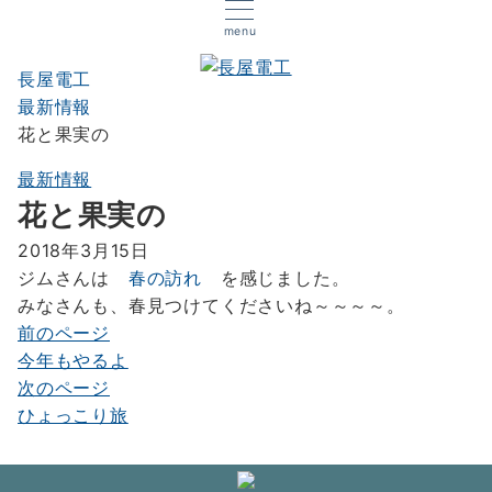
menu
長屋電工
最新情報
花と果実の
最新情報
花と果実の
2018年3月15日
ジムさんは
春の訪れ
を感じました。
みなさんも、春見つけてくださいね～～～～。
前のページ
投
今年もやるよ
稿
次のページ
ナ
ひょっこり旅
ビ
ゲ