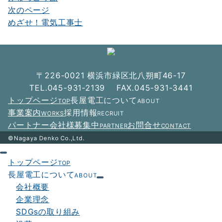
稿
次のページ
ナ
めざせ！電気工事士
ビ
ゲ
ー
〒226-0021 横浜市緑区北八朔町46-17
シ
TEL.045-931-2139 FAX.045-931-3441
トップページ
長屋電工について
TOP
ABOUT
ョ
事業案内
採用情報
WORKS
RECRUIT
ン
パートナー会社様募集中
お問合せ
PARTNER
CONTACT
©Nagaya Denko Co.,Ltd.
トップページ
TOP
長屋電工について
ABOUT
会社概要
企業理念
SDGsの取り組み