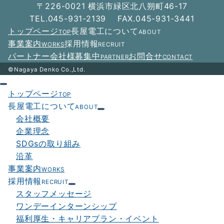
ー
〒226-0021 横浜市緑区北八朔町46-17
シ
TEL.045-931-2139 FAX.045-931-3441
トップページ
長屋電工について
TOP
ABOUT
ョ
事業案内
採用情報
WORKS
RECRUIT
ン
パートナー会社様募集中
お問合せ
PARTNER
CONTACT
©Nagaya Denko Co.,Ltd.
トップページ
TOP
長屋電工について
ABOUT
会社概要
企業理念
SDGsの取り組み
沿革
事業案内
WORKS
採用情報
RECRUIT
スタッフメッセージ
ワンデーインターンシップ
福利厚生・キャリアプラン・イベント