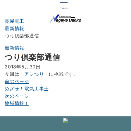
menu
長屋電工
最新情報
つり倶楽部通信
最新情報
つり倶楽部通信
2018年5月30日
今回は
アジつり
に挑戦です。
前のページ
投
めざせ！電気工事士
稿
次のページ
ナ
地域情報！
ビ
ゲ