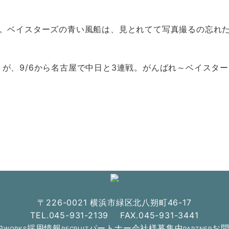
す。ベイスターズの青い風船は、見とれてて写真撮るの忘れ
が、9/6から名古屋で中日と3連戦。がんばれ～ベイスタ
〒226-0021 横浜市緑区北八朔町46-17
TEL.045-931-2139 FAX.045-931-3441
内
採用情報
パートナー会社様募集中
お