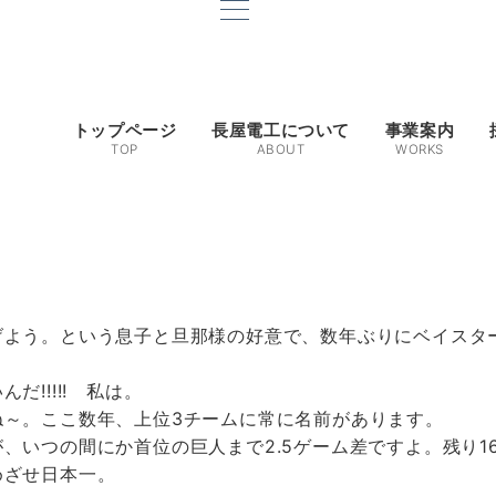
トップページ
長屋電工について
事業案内
TOP
ABOUT
WORKS
げよう。という息子と旦那様の好意で、数年ぶりにベイスタ
!!!!! 私は。
ね～。ここ数年、上位3チームに常に名前があります。
、いつの間にか首位の巨人まで2.5ゲーム差ですよ。残り1
めざせ日本一。