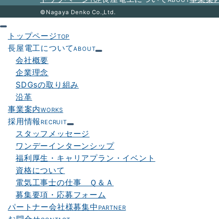
TOP
ABOUT
ン
©Nagaya Denko Co.,Ltd.
トップページ
TOP
長屋電工について
ABOUT
会社概要
企業理念
SDGsの取り組み
沿革
事業案内
WORKS
採用情報
RECRUIT
スタッフメッセージ
ワンデーインターンシップ
福利厚生・キャリアプラン・イベント
資格について
電気工事士の仕事 Ｑ＆Ａ
募集要項・応募フォーム
パートナー会社様募集中
PARTNER