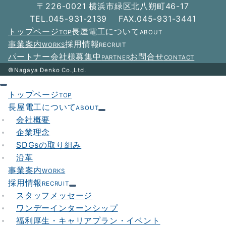
ー
〒226-0021 横浜市緑区北八朔町46-17
シ
TEL.045-931-2139 FAX.045-931-3441
トップページ
長屋電工について
TOP
ABOUT
ョ
事業案内
採用情報
WORKS
RECRUIT
ン
パートナー会社様募集中
お問合せ
PARTNER
CONTACT
©Nagaya Denko Co.,Ltd.
トップページ
TOP
長屋電工について
ABOUT
会社概要
企業理念
SDGsの取り組み
沿革
事業案内
WORKS
採用情報
RECRUIT
スタッフメッセージ
ワンデーインターンシップ
福利厚生・キャリアプラン・イベント