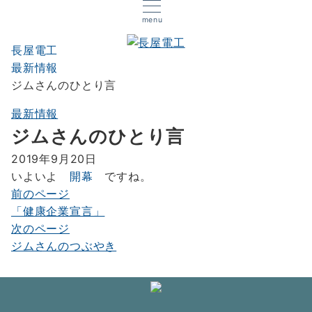
menu
長屋電工
最新情報
ジムさんのひとり言
最新情報
ジムさんのひとり言
2019年9月20日
いよいよ
開幕
ですね。
前のページ
投
「健康企業宣言」
稿
次のページ
ナ
ジムさんのつぶやき
ビ
ゲ