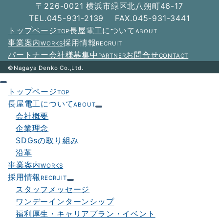
ー
〒226-0021 横浜市緑区北八朔町46-17
シ
TEL.045-931-2139 FAX.045-931-3441
トップページ
長屋電工について
TOP
ABOUT
ョ
事業案内
採用情報
WORKS
RECRUIT
ン
パートナー会社様募集中
お問合せ
PARTNER
CONTACT
©Nagaya Denko Co.,Ltd.
トップページ
TOP
長屋電工について
ABOUT
会社概要
企業理念
SDGsの取り組み
沿革
事業案内
WORKS
採用情報
RECRUIT
スタッフメッセージ
ワンデーインターンシップ
福利厚生・キャリアプラン・イベント