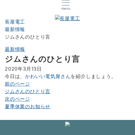
menu
長屋電工
最新情報
ジムさんのひとり言
最新情報
ジムさんのひとり言
2020年3月13日
今日は、
かわいい電気屋さん
を紹介しましょう。
前のページ
投
ジムさんのひとり言
稿
次のページ
ナ
夏季休業のお知らせ
ビ
ゲ