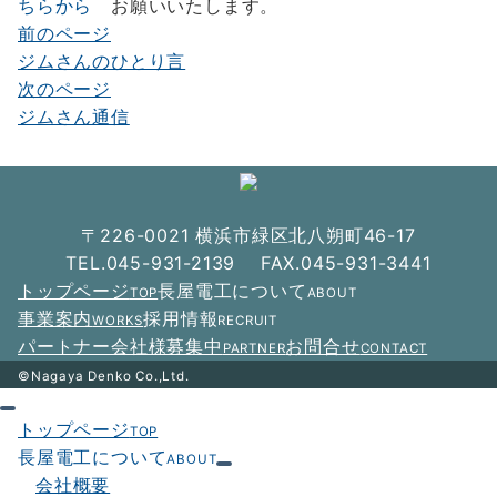
ちらから
お願いいたします。
前のページ
投
ジムさんのひとり言
稿
次のページ
ナ
ジムさん通信
ビ
ゲ
ー
〒226-0021 横浜市緑区北八朔町46-17
シ
TEL.045-931-2139 FAX.045-931-3441
トップページ
長屋電工について
TOP
ABOUT
ョ
事業案内
採用情報
WORKS
RECRUIT
ン
パートナー会社様募集中
お問合せ
PARTNER
CONTACT
©Nagaya Denko Co.,Ltd.
トップページ
TOP
長屋電工について
ABOUT
会社概要