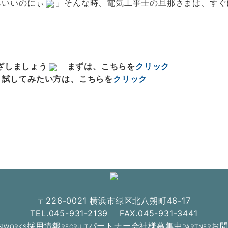
らいいのにぃ
」そんな時、電気工事士の旦那さまは、すぐ
ざしましょう
まずは、こちらを
クリック
。試してみたい方は、こちらを
クリック
〒226-0021 横浜市緑区北八朔町46-17
TEL.045-931-2139 FAX.045-931-3441
内
採用情報
パートナー会社様募集中
お
WORKS
RECRUIT
PARTNER