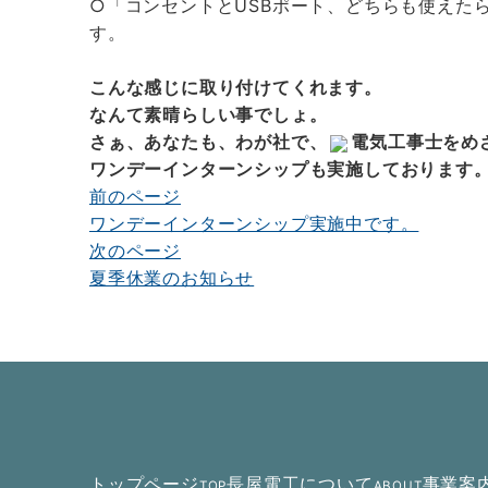
○「コンセントとUSBポート、どちらも使えた
す。
こんな感じに取り付けてくれます。
なんて素晴らしい事でしょ。
さぁ、あなたも、わが社で、
電気工事士をめ
ワンデーインターンシップも実施しております
前のページ
投
ワンデーインターンシップ実施中です。
稿
次のページ
ナ
夏季休業のお知らせ
ビ
ゲ
ー
シ
ョ
トップページ
長屋電工について
事業案
TOP
ABOUT