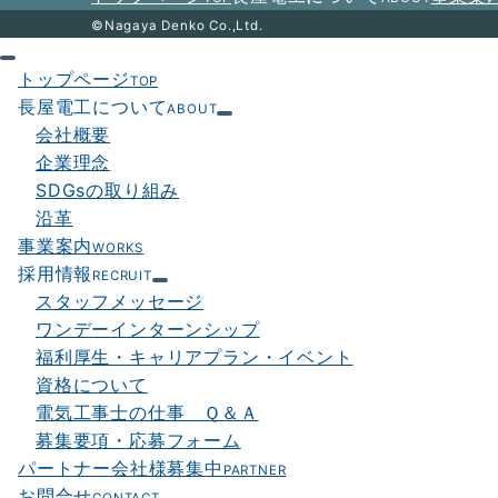
ン
©Nagaya Denko Co.,Ltd.
トップページ
TOP
長屋電工について
ABOUT
会社概要
企業理念
SDGsの取り組み
沿革
事業案内
WORKS
採用情報
RECRUIT
スタッフメッセージ
ワンデーインターンシップ
福利厚生・キャリアプラン・イベント
資格について
電気工事士の仕事 Ｑ＆Ａ
募集要項・応募フォーム
パートナー会社様募集中
PARTNER
お問合せ