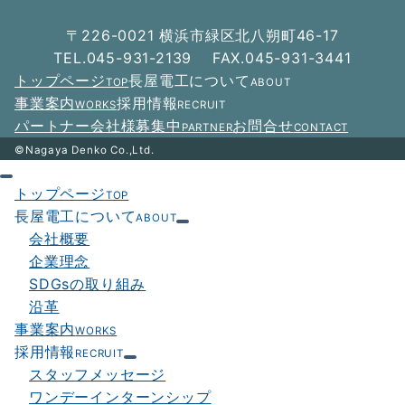
ー
〒226-0021 横浜市緑区北八朔町46-17
シ
TEL.045-931-2139 FAX.045-931-3441
トップページ
長屋電工について
TOP
ABOUT
ョ
事業案内
採用情報
WORKS
RECRUIT
ン
パートナー会社様募集中
お問合せ
PARTNER
CONTACT
©Nagaya Denko Co.,Ltd.
トップページ
TOP
長屋電工について
ABOUT
会社概要
企業理念
SDGsの取り組み
沿革
事業案内
WORKS
採用情報
RECRUIT
スタッフメッセージ
ワンデーインターンシップ