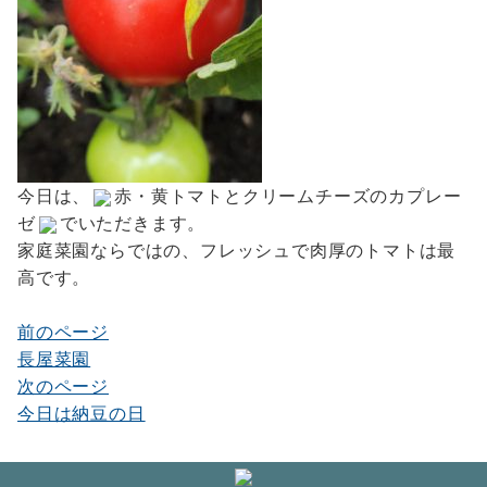
今日は、
赤・黄トマトとクリームチーズのカプレー
ゼ
でいただきます。
家庭菜園ならではの、フレッシュで肉厚のトマトは最
高です。
前のページ
投
長屋菜園
稿
次のページ
ナ
今日は納豆の日
ビ
ゲ