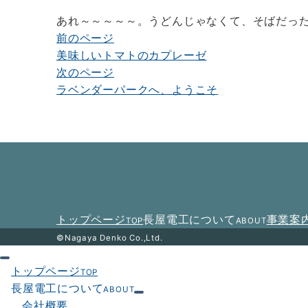
あれ～～～～～。うどんじゃなくて、そばだっ
前のページ
投
美味しいトマトのカプレーゼ
稿
次のページ
ナ
ラベンダーパークへ、ようこそ
ビ
ゲ
ー
シ
ョ
トップページ
長屋電工について
事業案
TOP
ABOUT
ン
©Nagaya Denko Co.,Ltd.
トップページ
TOP
長屋電工について
ABOUT
会社概要