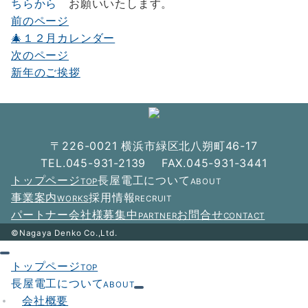
ちらから
お願いいたします。
前のページ
投
🎄１２月カレンダー
稿
次のページ
ナ
新年のご挨拶
ビ
ゲ
ー
〒226-0021 横浜市緑区北八朔町46-17
シ
TEL.045-931-2139 FAX.045-931-3441
トップページ
長屋電工について
TOP
ABOUT
ョ
事業案内
採用情報
WORKS
RECRUIT
ン
パートナー会社様募集中
お問合せ
PARTNER
CONTACT
©Nagaya Denko Co.,Ltd.
トップページ
TOP
長屋電工について
ABOUT
会社概要