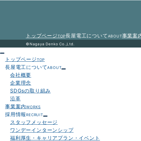
トップページ
長屋電工について
事業案
TOP
ABOUT
©Nagaya Denko Co.,Ltd.
トップページ
TOP
長屋電工について
ABOUT
会社概要
企業理念
SDGsの取り組み
沿革
事業案内
WORKS
採用情報
RECRUIT
スタッフメッセージ
ワンデーインターンシップ
福利厚生・キャリアプラン・イベント