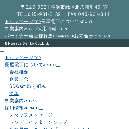
〒226-0021 横浜市緑区北八朔町46-17
TEL.045-931-2139 FAX.045-931-3441
トップページ
長屋電工について
TOP
ABOUT
事業案内
採用情報
WORKS
RECRUIT
パートナー会社様募集中
お問合せ
PARTNER
CONTACT
©Nagaya Denko Co.,Ltd.
トップページ
TOP
長屋電工について
ABOUT
会社概要
企業理念
SDGsの取り組み
沿革
事業案内
WORKS
採用情報
RECRUIT
スタッフメッセージ
ワンデーインターンシップ