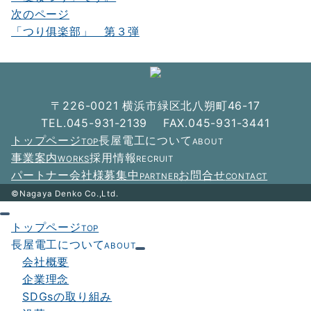
稿
次のページ
ナ
「つり俱楽部」 第３弾
ビ
ゲ
ー
〒226-0021 横浜市緑区北八朔町46-17
シ
TEL.045-931-2139 FAX.045-931-3441
トップページ
長屋電工について
TOP
ABOUT
ョ
事業案内
採用情報
WORKS
RECRUIT
ン
パートナー会社様募集中
お問合せ
PARTNER
CONTACT
©Nagaya Denko Co.,Ltd.
トップページ
TOP
長屋電工について
ABOUT
会社概要
企業理念
SDGsの取り組み