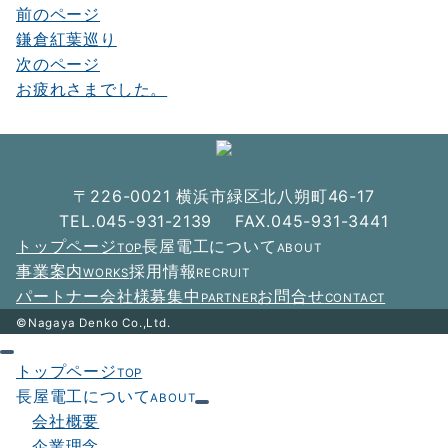
前のページ
投
鎌倉紅葉巡り
稿
次のページ
ナ
お疲れさまでした。
ビ
ゲ
ー
〒226-0021 横浜市緑区北八朔町46-17
シ
TEL.045-931-2139 FAX.045-931-3441
トップページ
長屋電工について
TOP
ABOUT
ョ
事業案内
採用情報
WORKS
RECRUIT
ン
パートナー会社様募集中
お問合せ
PARTNER
CONTACT
©Nagaya Denko Co.,Ltd.
トップページ
TOP
長屋電工について
ABOUT
会社概要
企業理念