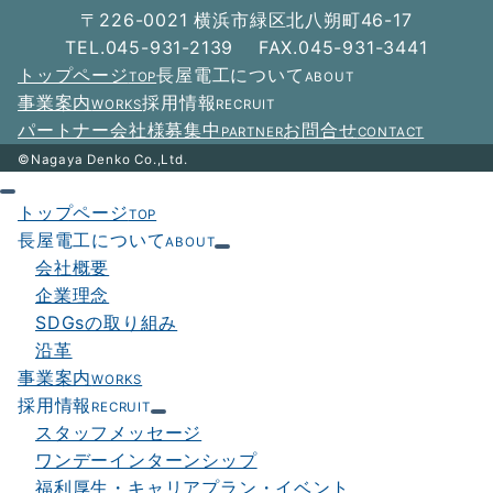
ー
〒226-0021 横浜市緑区北八朔町46-17
シ
TEL.045-931-2139 FAX.045-931-3441
トップページ
長屋電工について
TOP
ABOUT
ョ
事業案内
採用情報
WORKS
RECRUIT
ン
パートナー会社様募集中
お問合せ
PARTNER
CONTACT
©Nagaya Denko Co.,Ltd.
トップページ
TOP
長屋電工について
ABOUT
会社概要
企業理念
SDGsの取り組み
沿革
事業案内
WORKS
採用情報
RECRUIT
スタッフメッセージ
ワンデーインターンシップ
福利厚生・キャリアプラン・イベント