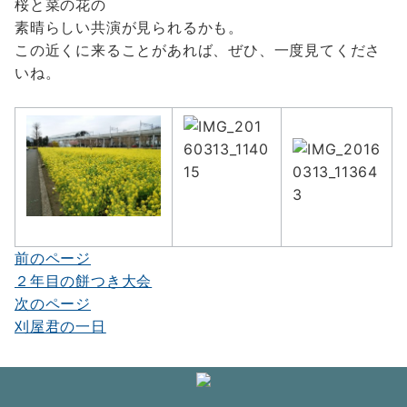
桜と菜の花の
素晴らしい共演が見られるかも。
この近くに来ることがあれば、ぜひ、一度見てくださ
いね。
前のページ
投
２年目の餅つき大会
稿
次のページ
ナ
刈屋君の一日
ビ
ゲ