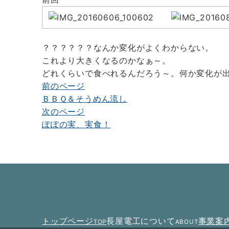
？？？？？？なんか変化がよくわからない。
これより大きくなるのかなぁ～。
どれくらいで食べれるんだろう～。何か変化が
前のページ
投
ＢＢＱ＆そうめん流し
稿
次のページ
ナ
ぽぽの実、実食！
ビ
ゲ
ー
シ
ョ
トップページ
長屋電工について
事業案
TOP
ABOUT
ン