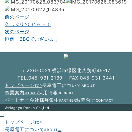
前のページ
投
久しぶりの ヒット！
稿
次のページ
ナ
恒例 BBQでございます。
ビ
ゲ
ー
〒226-0021 横浜市緑区北八朔町46-17
シ
TEL.045-931-2139 FAX.045-931-3441
トップページ
長屋電工について
TOP
ABOUT
ョ
事業案内
採用情報
WORKS
RECRUIT
ン
パートナー会社様募集中
お問合せ
PARTNER
CONTACT
©Nagaya Denko Co.,Ltd.
トップページ
TOP
長屋電工について
ABOUT