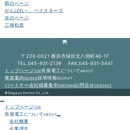
前のページ
投
がんばれ～。ベイスターズ
稿
次のページ
ナ
三保松原
ビ
ゲ
ー
〒226-0021 横浜市緑区北八朔町46-17
シ
TEL.045-931-2139 FAX.045-931-3441
トップページ
長屋電工について
TOP
ABOUT
ョ
事業案内
採用情報
WORKS
RECRUIT
ン
パートナー会社様募集中
お問合せ
PARTNER
CONTACT
©Nagaya Denko Co.,Ltd.
トップページ
TOP
長屋電工について
ABOUT
会社概要
企業理念