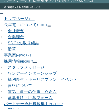
パートナー会社様募集中
お問合せ
PARTNER
CONTACT
©Nagaya Denko Co.,Ltd.
トップページ
TOP
長屋電工について
ABOUT
会社概要
企業理念
SDGsの取り組み
沿革
事業案内
WORKS
採用情報
RECRUIT
スタッフメッセージ
ワンデーインターンシップ
福利厚生・キャリアプラン・イベント
資格について
電気工事士の仕事 Ｑ＆Ａ
募集要項・応募フォーム
パートナー会社様募集中
PARTNER