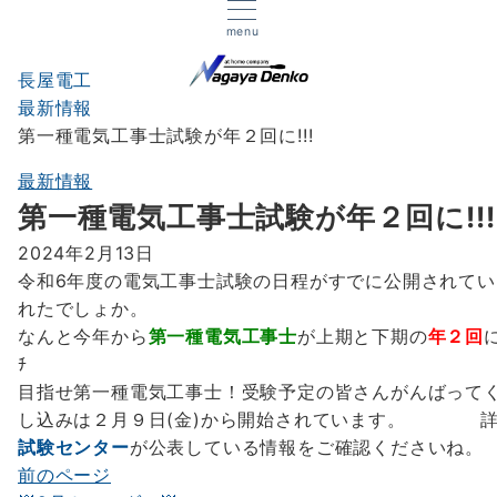
menu
長屋電工
最新情報
第一種電気工事士試験が年２回に!!!
最新情報
第一種電気工事士試験が年２回に!!!
2024年2月13日
令和6年度の電気工事士試験の日程がすでに公開されて
れたでしょか。
なんと今年から
第一種電気工事士
が上期と下期の
年２回
目指せ第一種電気工事士！受験予定の皆さんがんばって
し込みは２月９日(金)から開始されています。 詳
試験センター
が公表している情報をご確認くださいね。
前のページ
投