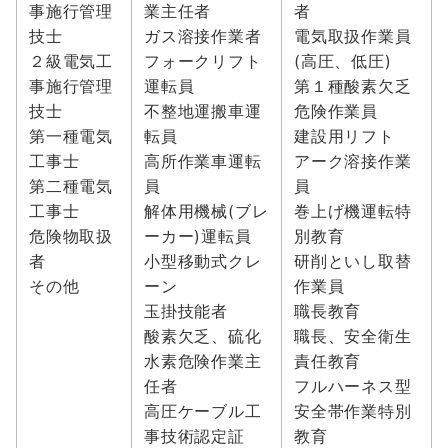
事施行管理
業主任者
者
技士
ガス溶接作業者
電気取扱作業員
２級電気工
フォークリフト
(高圧、低圧)
事施行管理
運転員
第１種酸素欠乏
技士
不整地運搬車運
危険作業員
第一種電気
転員
建設用リフト
工事士
高所作業車運転
アーク溶接作業
第二種電気
員
員
工事士
解体用機械(ブレ
巻上げ機運転特
危険物取扱
ーカー)運転員
別教育
者
小型移動式クレ
研削といし取替
その他
ーン
作業員
玉掛技能者
職長教育
酸素欠乏、硫化
職長、安全衛生
水素危険作業主
責任教育
任者
フルハーネス型
高圧ケーブル工
安全帯作業特別
事技術認定証
教育