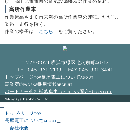
び、高圧充電電路の電気設備機器の作業の業務。
高所作業車
作業床高さ１０ｍ未満の高所作業車の運転。ただし、
道路上走行を除く。
作業の様子は
こちら
をご覧ください。
〒226-0021 横浜市緑区北八朔町46-17
TEL.045-931-2139 FAX.045-931-3441
トップページ
長屋電工について
TOP
ABOUT
事業案内
採用情報
WORKS
RECRUIT
パートナー会社様募集中
お問合せ
PARTNER
CONTACT
©Nagaya Denko Co.,Ltd.
トップページ
TOP
長屋電工について
ABOUT
会社概要